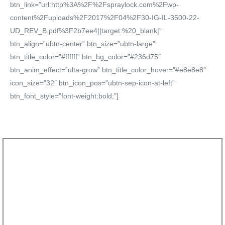
btn_link=”url:http%3A%2F%2Fspraylock.com%2Fwp-
content%2Fuploads%2F2017%2F04%2F30-IG-IL-3500-22-
UD_REV_B.pdf%3F2b7ee4||target:%20_blank|”
btn_align=”ubtn-center” btn_size=”ubtn-large”
btn_title_color=”#ffffff” btn_bg_color=”#236d75″
btn_anim_effect=”ulta-grow” btn_title_color_hover=”#e8e8e8″
icon_size=”32″ btn_icon_pos=”ubtn-sep-icon-at-left”
btn_font_style=”font-weight:bold;”]